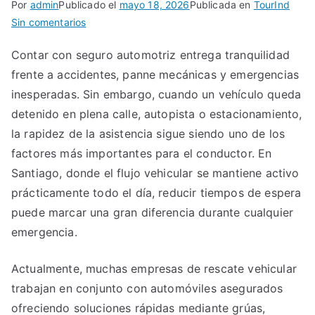
Por
admin
Publicado el
mayo 18, 2026
Publicada en
TourInd
en
Sin comentarios
Gruas
Contar con seguro automotriz entrega tranquilidad
para
frente a accidentes, panne mecánicas y emergencias
Vehículos
con
inesperadas. Sin embargo, cuando un vehículo queda
Seguro
detenido en plena calle, autopista o estacionamiento,
la rapidez de la asistencia sigue siendo uno de los
factores más importantes para el conductor. En
Santiago, donde el flujo vehicular se mantiene activo
prácticamente todo el día, reducir tiempos de espera
puede marcar una gran diferencia durante cualquier
emergencia.
Actualmente, muchas empresas de rescate vehicular
trabajan en conjunto con automóviles asegurados
ofreciendo soluciones rápidas mediante grúas,