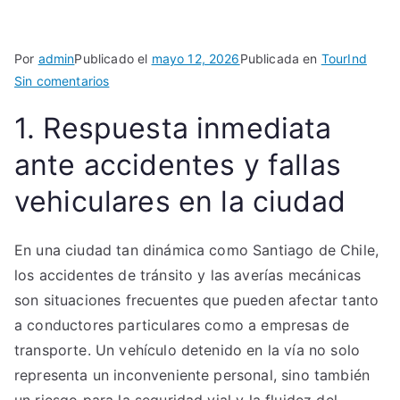
Por
admin
Publicado el
mayo 12, 2026
Publicada en
TourInd
en
Sin comentarios
Grúas
1. Respuesta inmediata
para
Vehículos
ante accidentes y fallas
Accidentados
vehiculares en la ciudad
o
Averiados
En una ciudad tan dinámica como Santiago de Chile,
los accidentes de tránsito y las averías mecánicas
son situaciones frecuentes que pueden afectar tanto
a conductores particulares como a empresas de
transporte. Un vehículo detenido en la vía no solo
representa un inconveniente personal, sino también